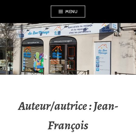
Aller
MENU
au
contenu
principal
AU BON MÉNAGE
Auteur/autrice :
Jean-
François